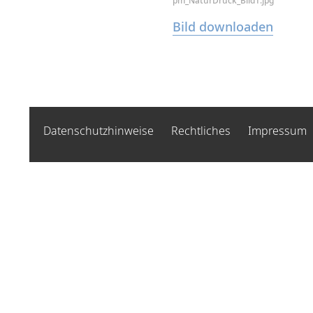
pm_NaturDruck_Bild1.jpg
Bild downloaden
Datenschutzhinweise
Rechtliches
Impressum