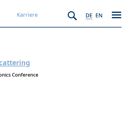
e
Karriere
DE
EN
cattering
onics Conference