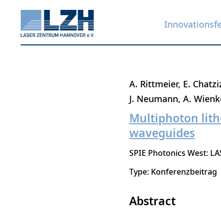
Innovationsf
Direkt
A. Rittmeier
E. Chatzi
zum
J. Neumann
A. Wienk
Inhalt
Multiphoton lith
waveguides
SPIE Photonics West: LA
Type: Konferenzbeitrag
Abstract