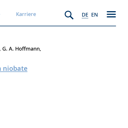
e
Karriere
DE
EN
G. A. Hoffmann
m niobate