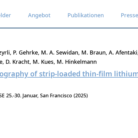
elder
Angebot
Publikationen
Press
zyrli
P. Gehrke
M. A. Sewidan
M. Braun
A. Afentaki
e
D. Kracht
M. Kues
M. Hinkelmann
ography of strip-loaded thin-film lithiu
SE
25.-30. Januar
San Francisco
2025