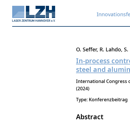
Innovationsf
Direkt
O. Seffer
R. Lahdo
S.
zum
In-process contro
Inhalt
steel and alumi
International Congress o
2024
Type: Konferenzbeitrag
Abstract