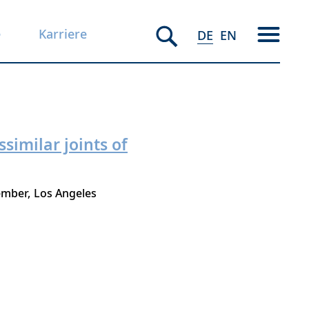
e
Karriere
DE
EN
similar joints of
ember
Los Angeles