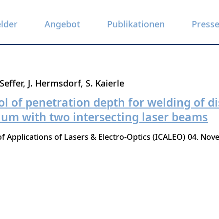
elder
Angebot
Publikationen
Press
 Seffer
J. Hermsdorf
S. Kaierle
l of penetration depth for welding of dis
num with two intersecting laser beams
f Applications of Lasers & Electro-Optics (ICALEO)
04. Nov