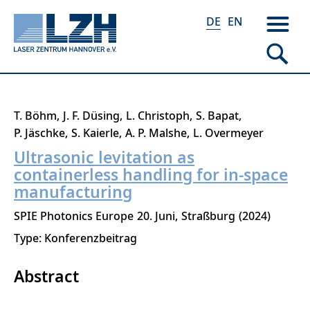
DE
EN
Direkt
T. Böhm
J. F. Düsing
L. Christoph
S. Bapat
zum
P. Jäschke
S. Kaierle
A. P. Malshe
L. Overmeyer
Inhalt
Ultrasonic levitation as
containerless handling for in-space
manufacturing
SPIE Photonics Europe
20. Juni
Straßburg
2024
Type: Konferenzbeitrag
Abstract