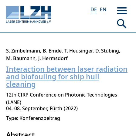
DE
EN
Direkt
S. Zimbelmann
B. Emde
T. Heusinger
D. Stübing
zum
M. Baumann
J. Hermsdorf
Inhalt
Interaction between laser radiation
and biofouling for ship hull
cleaning
12th CIRP Conference on Photonic Technologies
(LANE)
04.-08. September
Fürth
2022
Type: Konferenzbeitrag
Abstract