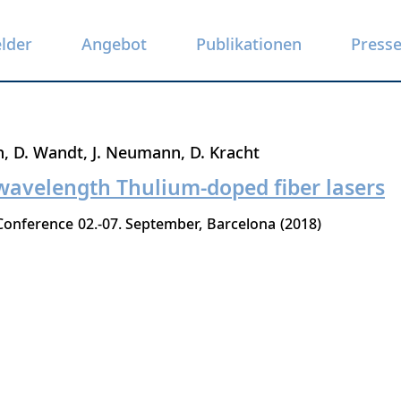
elder
Angebot
Publikationen
Press
n
D. Wandt
J. Neumann
D. Kracht
-wavelength Thulium-doped fiber lasers
Conference
02.-07. September
Barcelona
2018