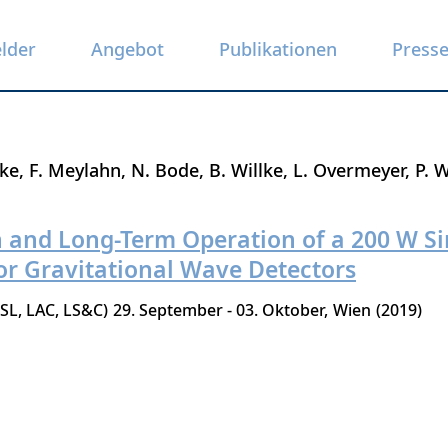
elder
Angebot
Publikationen
Press
nke
F. Meylahn
N. Bode
B. Willke
L. Overmeyer
P. 
n and Long-Term Operation of a 200 W S
for Gravitational Wave Detectors
SL, LAC, LS&C)
29. September - 03. Oktober
Wien
2019