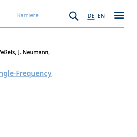
e
Karriere
DE
EN
Weßels
J. Neumann
ingle-Frequency