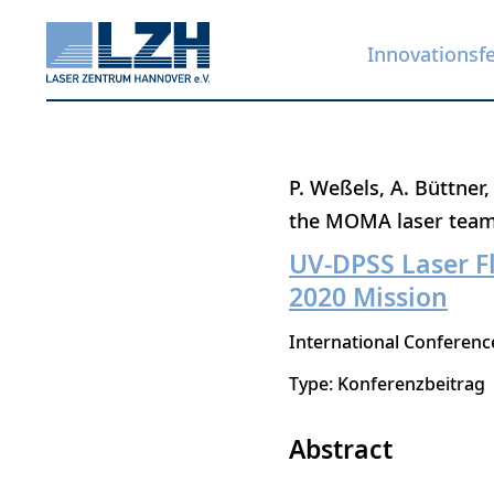
Innovationsf
Direkt
P. Weßels
A. Büttner
zum
the MOMA laser tea
Inhalt
UV-DPSS Laser F
2020 Mission
International Conferenc
Type: Konferenzbeitrag
Abstract