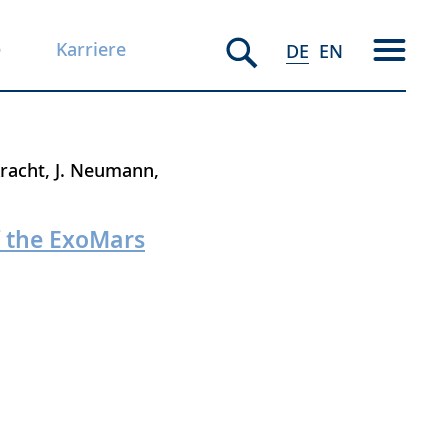
e
Karriere
DE
EN
Kracht
J. Neumann
f the ExoMars