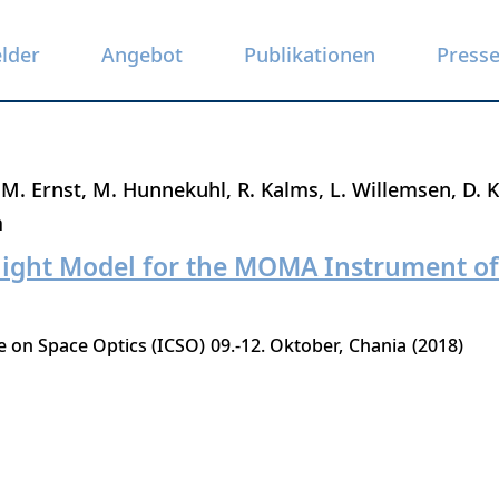
elder
Angebot
Publikationen
Press
M. Ernst
M. Hunnekuhl
R. Kalms
L. Willemsen
D. 
m
light Model for the MOMA Instrument o
e on Space Optics (ICSO)
09.-12. Oktober
Chania
2018