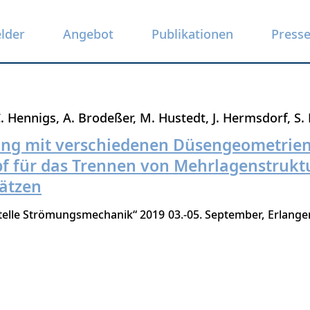
elder
Angebot
Publikationen
Press
. Hennigs
A. Brodeßer
M. Hustedt
J. Hermsdorf
S.
ung mit verschiedenen Düsengeometrie
f für das Trennen von Mehrlagenstrukt
ätzen
telle Strömungsmechanik“ 2019
03.-05. September
Erlange