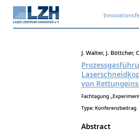
Innovationsf
Direkt
J. Walter
J. Böttcher
C
zum
Prozessgasführ
Inhalt
Laserschneidkop
von Rettungeins
Fachtagung „Experimen
Type: Konferenzbeitrag
Abstract