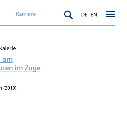
e
Karriere
DE
EN
 Kaierle
n am
uren im Zuge
n
2019