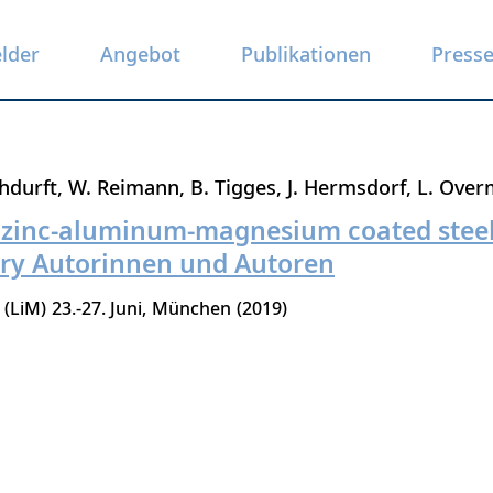
elder
Angebot
Publikationen
Press
hdurft
W. Reimann
B. Tigges
J. Hermsdorf
L. Over
f zinc-aluminum-magnesium coated steel 
try Autorinnen und Autoren
 (LiM)
23.-27. Juni
München
2019