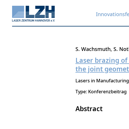
Innovationsf
Direkt
S. Wachsmuth
S. Not
zum
Laser brazing o
Inhalt
the joint geome
Lasers in Manufacturing
Type: Konferenzbeitrag
Abstract