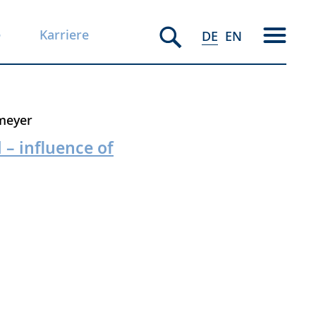
e
Karriere
DE
EN
meyer
– influence of