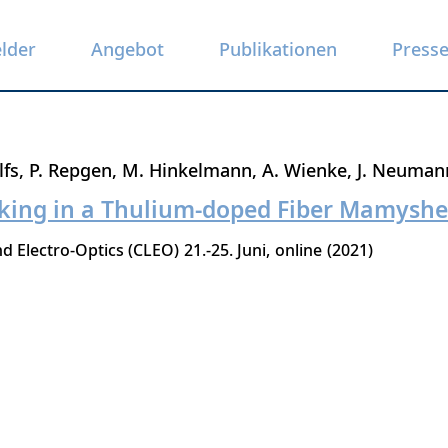
elder
Angebot
Publikationen
Press
lfs
P. Repgen
M. Hinkelmann
A. Wienke
J. Neuman
king in a Thulium-doped Fiber Mamyshev
d Electro-Optics (CLEO)
21.-25. Juni
online
2021