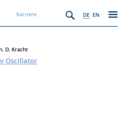
e
Karriere
DE
EN
n
D. Kracht
 Oscillator