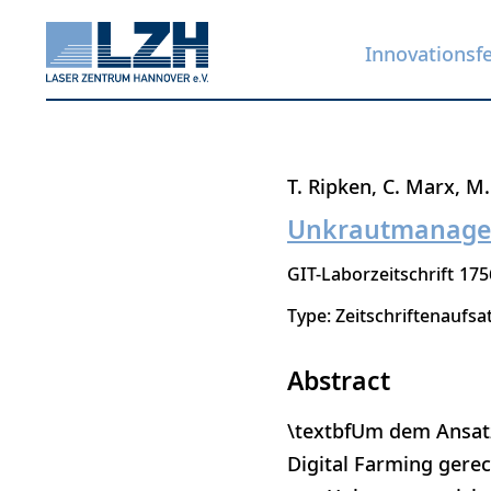
Innovationsf
Direkt
T. Ripken
C. Marx
M.
zum
Unkrautmanagem
Inhalt
GIT-Laborzeitschrift
175
Type: Zeitschriftenaufsa
Abstract
\textbfUm dem Ansatz
Digital Farming gere