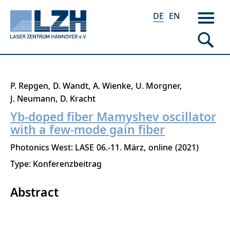
DE
EN
Direkt
P. Repgen
D. Wandt
A. Wienke
U. Morgner
zum
J. Neumann
D. Kracht
Inhalt
Yb-doped fiber Mamyshev oscillator
with a few-mode gain fiber
Photonics West: LASE
06.-11. März
online
2021
Type: Konferenzbeitrag
Abstract