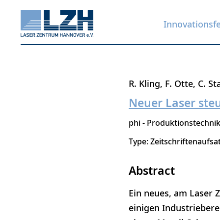
Innovationsf
Direkt
R. Kling
F. Otte
C. St
zum
Neuer Laser ste
Inhalt
phi - Produktionstechni
Type: Zeitschriftenaufsa
Abstract
Ein neues, am Laser Z
einigen Industriebere