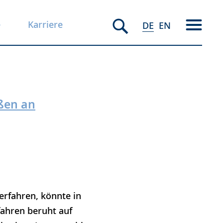
e
Karriere
DE
EN
ißen an
erfahren, könnte in
fahren beruht auf