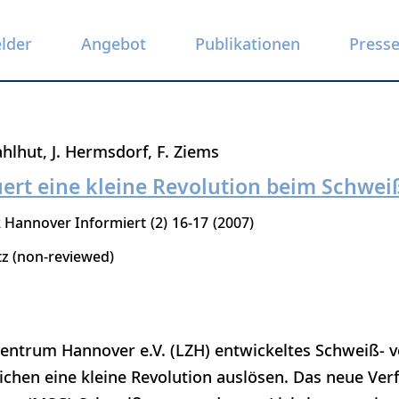
elder
Angebot
Publikationen
Press
ahlhut
J. Hermsdorf
F. Ziems
uert eine kleine Revolution beim Schwe
k Hannover Informiert
2
16-17
2007
tz (non-reviewed)
entrum Hannover e.V. (LZH) entwickeltes Schweiß- v
ichen eine kleine Revolution auslösen. Das neue Ver