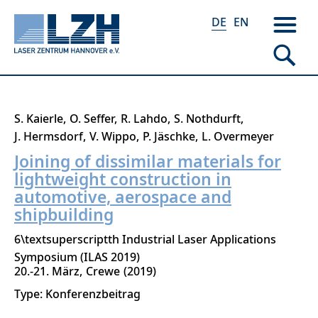
DE
EN
Direkt
S. Kaierle
O. Seffer
R. Lahdo
S. Nothdurft
zum
J. Hermsdorf
V. Wippo
P. Jäschke
L. Overmeyer
Inhalt
Joining of dissimilar materials for
lightweight construction in
automotive, aerospace and
shipbuilding
6\textsuperscriptth Industrial Laser Applications
Symposium (ILAS 2019)
20.-21. März
Crewe
2019
Type: Konferenzbeitrag