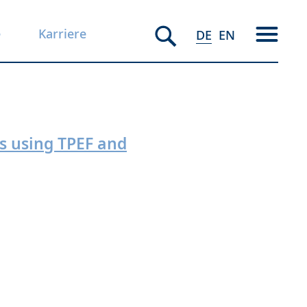
e
Karriere
DE
EN
s using TPEF and