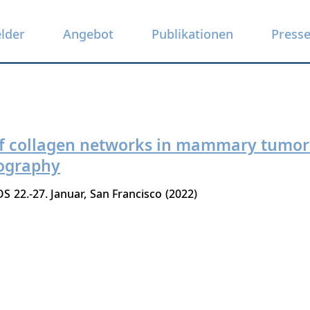
elder
Angebot
Publikationen
Press
of collagen networks in mammary tumor
mography
OS
22.-27. Januar
San Francisco
2022