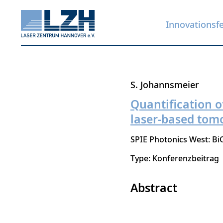
Innovationsf
Direkt
S. Johannsmeier
zum
Quantification 
Inhalt
laser-based to
SPIE Photonics West: Bi
Type: Konferenzbeitrag
Abstract