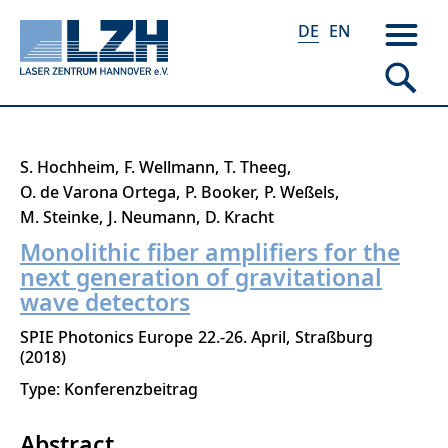
DE
EN
Direkt
S. Hochheim
F. Wellmann
T. Theeg
zum
O. de Varona Ortega
P. Booker
P. Weßels
Inhalt
M. Steinke
J. Neumann
D. Kracht
Monolithic fiber amplifiers for the
next generation of gravitational
wave detectors
SPIE Photonics Europe
22.-26. April
Straßburg
2018
Type: Konferenzbeitrag
Abstract