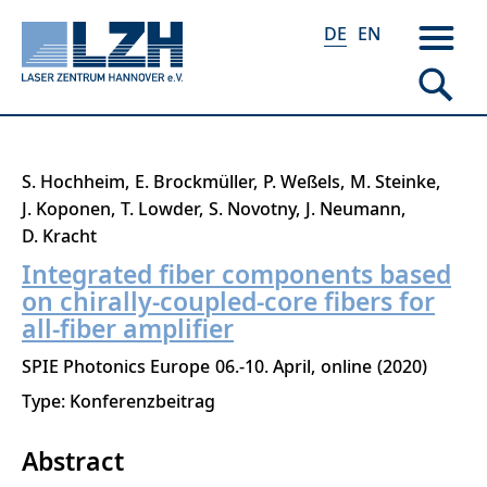
DE
EN
Direkt
S. Hochheim
E. Brockmüller
P. Weßels
M. Steinke
zum
J. Koponen
T. Lowder
S. Novotny
J. Neumann
Inhalt
D. Kracht
Integrated fiber components based
on chirally-coupled-core fibers for
all-fiber amplifier
SPIE Photonics Europe
06.-10. April
online
2020
Type: Konferenzbeitrag
Abstract