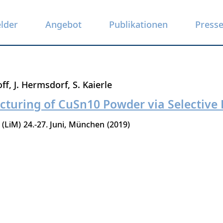
elder
Angebot
Publikationen
Press
off
J. Hermsdorf
S. Kaierle
cturing of CuSn10 Powder via Selective 
 (LiM)
24.-27. Juni
München
2019