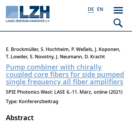
DE
EN
Direkt
E. Brockmüller
S. Hochheim
P. Weßels
J. Koponen
zum
T. Lowder
S. Novotny
J. Neumann
D. Kracht
Inhalt
Pump combiner with chirally
coupled core fibers for side pumped
single frequency all fiber amplifiers
SPIE Photonics West: LASE
6.-11. März
online
2021
Type: Konferenzbeitrag
Abstract