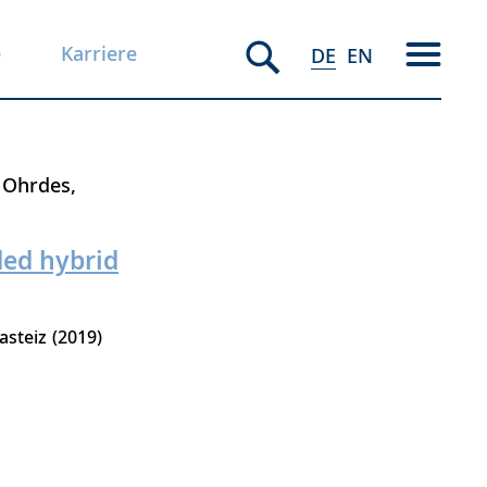
e
Karriere
DE
EN
 Ohrdes
ded hybrid
asteiz
2019