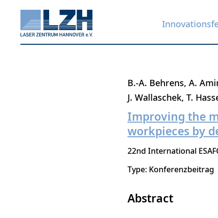
Innovationsf
Direkt
B.-A. Behrens
A. Ami
zum
J. Wallaschek
T. Hass
Inhalt
Improving the m
workpieces by d
22nd International ESA
Type: Konferenzbeitrag
Abstract