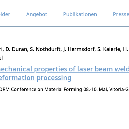
elder
Angebot
Publikationen
Press
ri
D. Duran
S. Nothdurft
J. Hermsdorf
S. Kaierle
H.
el
echanical properties of laser beam wel
eformation processing
FORM Conference on Material Forming
08.-10. Mai
Vitoria-G