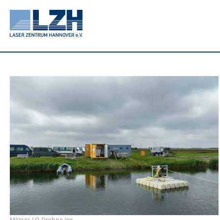
Direkt
zum
Inhalt
Mörser-LO-Drohne.jpg