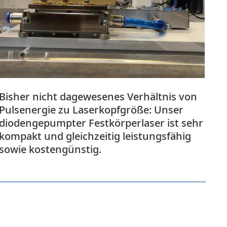
Bisher nicht dagewesenes Verhältnis von
Wä
Pulsenergie zu Laserkopfgröße: Unser
di
diodengepumpter Festkörperlaser ist sehr
Ho
kompakt und gleichzeitig leistungsfähig
mö
sowie kostengünstig.