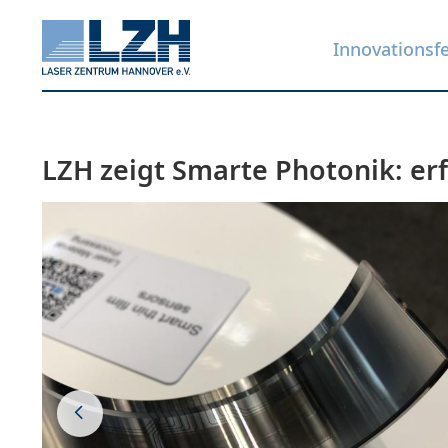
Innovationsf
LZH zeigt Smarte Photonik: er
Direkt
zum
Inhalt