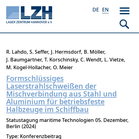
DE
EN
Skip
R. Lahdo
S. Seffer
J. Hermsdorf
B. Möller
to
J. Baumgartner
T. Korschinsky
C. Wendt
L. Vietze
main
M. Kogel-Hollacher
O. Meier
content
Formschlüssiges
Laserstrahlschweißen der
Mischverbindung aus Stahl und
Aluminium für betriebsfeste
Halbzeuge im Schiffbau
Statustagung maritime Technologien
05. Dezember
Berlin
2024
Type: Konferenzbeitrag