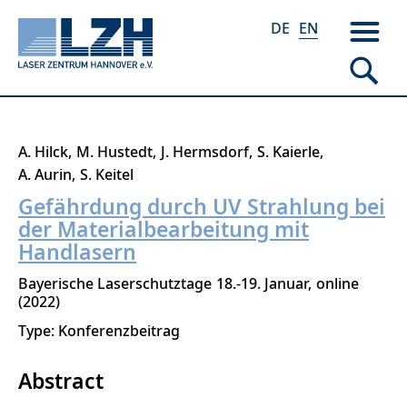
DE
EN
Skip
A. Hilck
M. Hustedt
J. Hermsdorf
S. Kaierle
to
A. Aurin
S. Keitel
main
Gefährdung durch UV Strahlung bei
content
der Materialbearbeitung mit
Handlasern
Bayerische Laserschutztage
18.-19. Januar
online
2022
Type: Konferenzbeitrag
Abstract