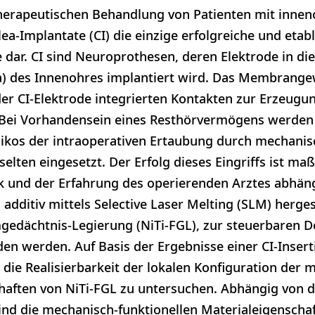
herapeutischen Behandlung von Patienten mit innen
ea-Implantate (CI) die einzige erfolgreiche und etabl
ar. CI sind Neuroprothesen, deren Elektrode in die
) des Innenohres implantiert wird. Das Membrange
 der CI-Elektrode integrierten Kontakten zur Erzeug
t. Bei Vorhandensein eines Resthörvermögens werden
ikos der intraoperativen Ertaubung durch mechanis
elten eingesetzt. Der Erfolg dieses Eingriffs ist ma
k und der Erfahrung des operierenden Arztes abhäng
n additiv mittels Selective Laser Melting (SLM) herge
mgedächtnis-Legierung (NiTi-FGL), zur steuerbaren D
n werden. Auf Basis der Ergebnisse einer CI-Insert
die Realisierbarkeit der lokalen Konfiguration der 
chaften von NiTi-FGL zu untersuchen. Abhängig von 
nd die mechanisch-funktionellen Materialeigenschaf