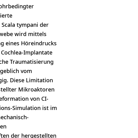
ohrbedingter
ierte
 Scala tympani der
webe wird mittels
ung eines Höreindrucks
 Cochlea-Implantate
che Traumatisierung
ßgeblich vom
ig. Diese Limitation
stellter Mikroaktoren
eformation von CI-
ions-Simulation ist im
mechanisch-
den
ten der hergestellten