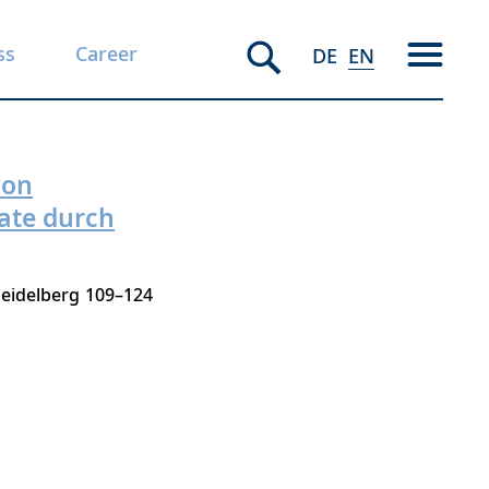
ss
Career
DE
EN
von
ate durch
Heidelberg
109–124