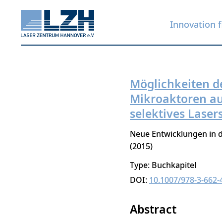
Innovation f
Möglichkeiten d
Skip
Mikroaktoren au
to
selektives Lase
main
content
Neue Entwicklungen in d
2015
Type: Buchkapitel
DOI:
10.1007/978-3-662-
Abstract