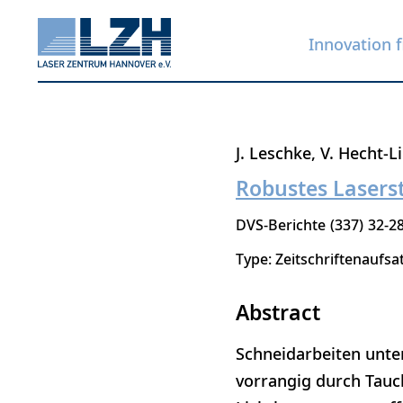
Innovation f
Skip
J. Leschke
V. Hecht-L
to
Robustes Lasers
main
DVS-Berichte
337
32-2
content
Type: Zeitschriftenaufsa
Abstract
Schneidarbeiten unte
vorrangig durch Tauc