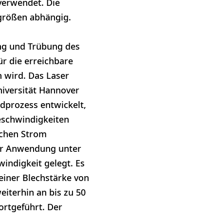
verwendet. Die
sgrößen abhängig.
g und Trübung des
ür die erreichbare
 wird. Das Laser
niversität Hannover
dprozess entwickelt,
eschwindigkeiten
schen Strom
zur Anwendung unter
indigkeit gelegt. Es
einer Blechstärke von
terhin an bis zu 50
ortgeführt. Der