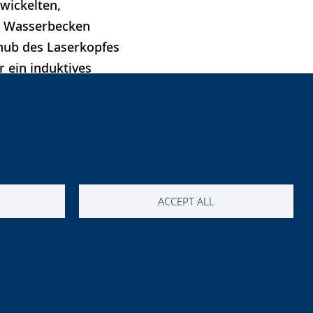
wickelten,
n Wasserbecken
chub des Laserkopfes
 ein induktives
al und dem
 wurde eine Schneid-
diesem Artikel
arametern wie
neidgasdruck
ACCEPT ALL