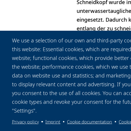
Schneidkopf wurde im
unterwassertauglich
eingesetzt. Dadurch 
entlang der zu schne
Sensorsystem wurde 
We use a selection of our own and third-party co
Schneidkopf eingeste
this website: Essential cookies, which are required
Sensorik eingesetzt, 
website; functional cookies, which provide better
werden die Ergebnis
the website; performance cookies, which we use
Düsenabstand und Fok
data on website use and statistics; and marketing
vorgestellt.
to display relevant content and advertising. If y
you consent to the use of all cookies. You can acc
cookie types and revoke your consent for the futu
"Settings".
Privacy policy
Imprint
Cookie documentation
Cookie
Data protection notice
Legal
Imprint
Contac