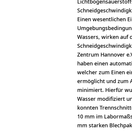
Lichtbogensauerstof
Schneidgeschwindigke
Einen wesentlichen E
Umgebungsbedingunge
Wassers, wirken auf d
Schneidgeschwindigke
Zentrum Hannover e.V.
haben einen automati
welcher zum Einen ei
ermöglicht und zum A
minimiert. Hierfür w
Wasser modifiziert u
konnten Trennschnitt
10 mm im Labormaßst
mm starken Blechpake