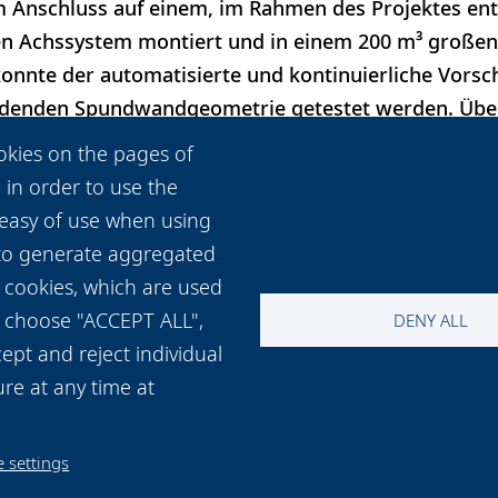
 Anschluss auf einem, im Rahmen des Projektes ent
en Achssystem montiert und in einem 200 m³ große
konnte der automatisierte und kontinuierliche Vors
idenden Spundwandgeometrie getestet werden. Über
der Abstand zwischen dem zu schneidenden Materi
okies on the pages of
llt. Zur Prozessüberwachung und Qualitätssicherung
 in order to use the
die auf einem optoelektronischen Sensor basiert. In 
 easy of use when using
se der Untersuchungen der Abhängigkeit von Laserp
 to generate aggregated
usposition, Laserleistung, Materialstärke und Sch
 cookies, which are used
ou choose "ACCEPT ALL",
DENY ALL
ept and reject individual
re at any time at
 settings
t and map
Cookie settings