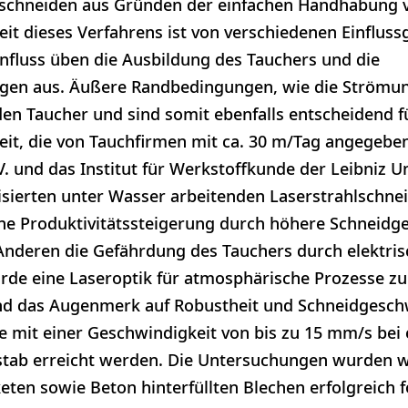
fschneiden aus Gründen der einfachen Handhabung 
it dieses Verfahrens ist von verschiedenen Einflus
influss üben die Ausbildung des Tauchers und die
n aus. Äußere Randbedingungen, wie die Strömun
en Taucher und sind somit ebenfalls entscheidend f
it, die von Tauchfirmen mit ca. 30 m/Tag angegeben
 und das Institut für Werkstoffkunde der Leibniz U
sierten unter Wasser arbeitenden Laserstrahlschnei
ne Produktivitätssteigerung durch höhere Schneidg
nderen die Gefährdung des Tauchers durch elektri
urde eine Laseroptik für atmosphärische Prozesse 
nd das Augenmerk auf Robustheit und Schneidgeschw
e mit einer Geschwindigkeit von bis zu 15 mm/s bei 
ab erreicht werden. Die Untersuchungen wurden wei
ten sowie Beton hinterfüllten Blechen erfolgreich f