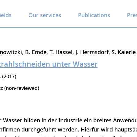
ields
Our services
Publications
Pre
inowitzki
B. Emde
T. Hassel
J. Hermsdorf
S. Kaierle
trahlschneiden unter Wasser
8
2017
tz (non-reviewed)
r Wasser bilden in der Industrie ein breites Anwend
hfirmen durchgeführt werden. Hierfür wird hauptsäc