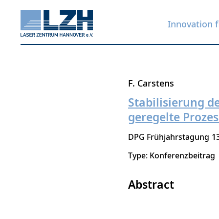
Innovation f
Skip
F. Carstens
to
Stabilisierung d
main
geregelte Proze
content
DPG Frühjahrstagung
1
Type: Konferenzbeitrag
Abstract