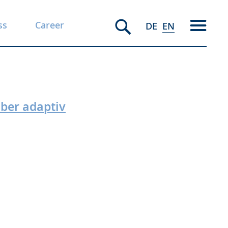
ss
Career
DE
EN
über adaptiv