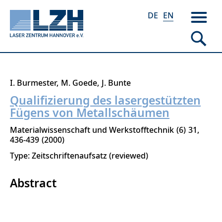
DE
EN
Skip
I. Burmester
M. Goede
J. Bunte
to
Qualifizierung des lasergestützten
main
Fügens von Metallschäumen
content
Materialwissenschaft und Werkstofftechnik
6
31
436-439
2000
Type: Zeitschriftenaufsatz (reviewed)
Abstract