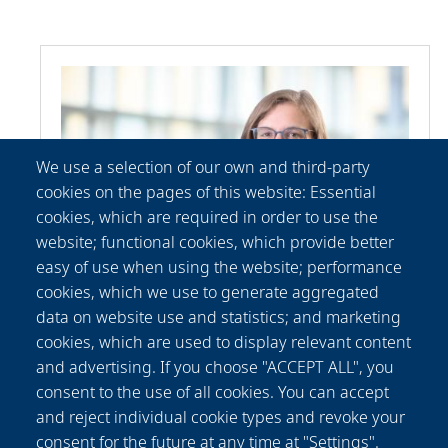
We use a selection of our own and third-party
cookies on the pages of this website: Essential
cookies, which are required in order to use the
website; functional cookies, which provide better
easy of use when using the website; performance
cookies, which we use to generate aggregated
data on website use and statistics; and marketing
Patricia
Fischer
cookies, which are used to display relevant content
Communication Department
and advertising. If you choose "ACCEPT ALL", you
+49-(0) 511 2788 156
consent to the use of all cookies. You can accept
presse@lzh.de
and reject individual cookie types and revoke your
consent for the future at any time at "Settings".