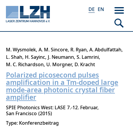
DE
EN
Direkt
M. Wysmolek
A. M. Sincore
R. Ryan
A. Abdulfattah
zum
L. Shah
H. Sayinc
J. Neumann
S. Lamrini
Inhalt
M. C. Richardson
U. Morgner
D. Kracht
Polarized picosecond pulses
amplification in a Tm-doped large
mode-area photonic crystal fiber
amplifier
SPIE Photonics West: LASE
7.-12. Februar
San Francisco
2015
Type: Konferenzbeitrag