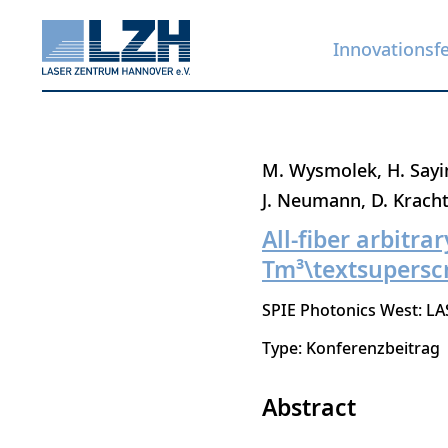
Innovationsf
Direkt
M. Wysmolek
H. Sayi
zum
J. Neumann
D. Krach
Inhalt
All-fiber arbitr
Tm³\textsuperscr
SPIE Photonics West: LA
Type: Konferenzbeitrag
Abstract