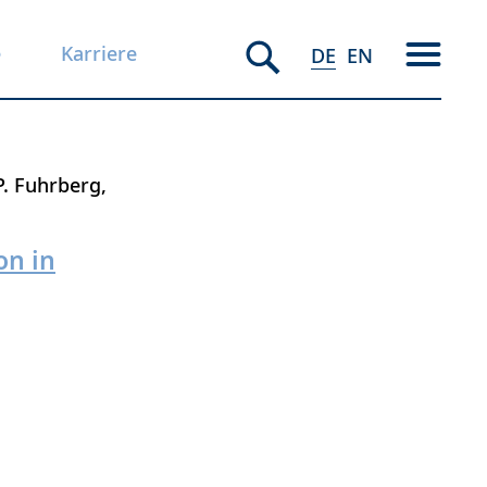
e
Karriere
DE
EN
P. Fuhrberg
on in