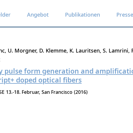
elder
Angebot
Publikationen
Press
nc
U. Morgner
D. Klemme
K. Lauritsen
S. Lamrini
t
ary pulse form generation and amplificati
ipt+ doped optical fibers
SE
13.-18. Februar
San Francisco
2016