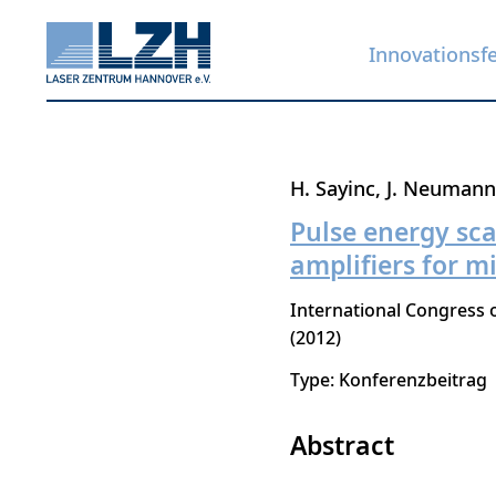
Innovationsf
Direkt
H. Sayinc
J. Neumann
zum
Pulse energy scal
Inhalt
amplifiers for 
International Congress o
2012
Type: Konferenzbeitrag
Abstract