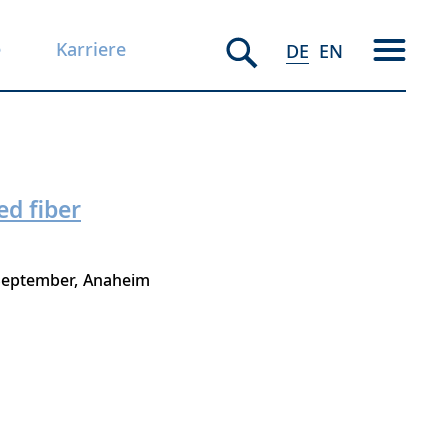
e
Karriere
DE
EN
ed fiber
 September
Anaheim