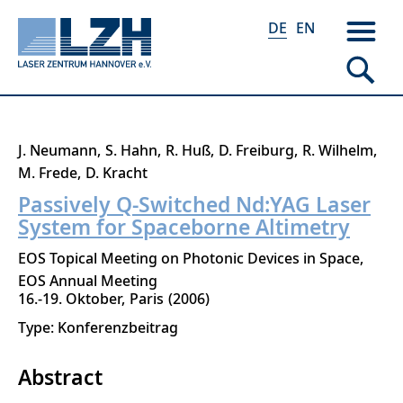
DE
EN
Direkt
J. Neumann
S. Hahn
R. Huß
D. Freiburg
R. Wilhelm
zum
M. Frede
D. Kracht
Inhalt
Passively Q-Switched Nd:YAG Laser
System for Spaceborne Altimetry
EOS Topical Meeting on Photonic Devices in Space,
EOS Annual Meeting
16.-19. Oktober
Paris
2006
Type: Konferenzbeitrag
Abstract