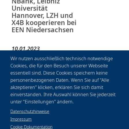
NBank, Leibniz
Universität
Hannover, LZH und
X4B kooperieren bei
EEN Niedersachsen
10.01.2023
LZH weitet mit
Wir nutzen ausschließlich technisch notwendige
Partnern aus der
Cookies, die für den Besuch unserer Webseite
Praxis Prüfverfahren
essentiell sind. Diese Cookies speichern keine
auf moderne
personenbezogenen Daten. Wenn Sie auf "Alle
Hochleistungsoptiken
akzeptieren" klicken, erklären Sie sich damit
aus
einverstanden. Ihre Auswahl können Sie jederzeit
unter "Einstellungen" ändern.
Datenschutzhinweise
Impressum
Cookie Dokumentation