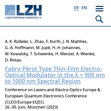
DE
EN
Direkt
A. K. Rüßeler
L. Zhao
F. Kurth
J. N. Matthes
zum
G.-A. Hoffmann
M. Jupé
H.-H. Johannes
Inhalt
W. Kowalsky
T. Schwenke
H. Menzel
A. Wienke
D. Ristau
Fabry-Pérot Type Thin-Film Electro-
Optical Modulator in the λ = 900 nm
to 1000 nm Spectral Region
Conference on Lasers and Electro-Optics Europe &
European Quantum Electronics Conference
(CLEO/Europe-EQEC)
26.-30. Juni
München
2023