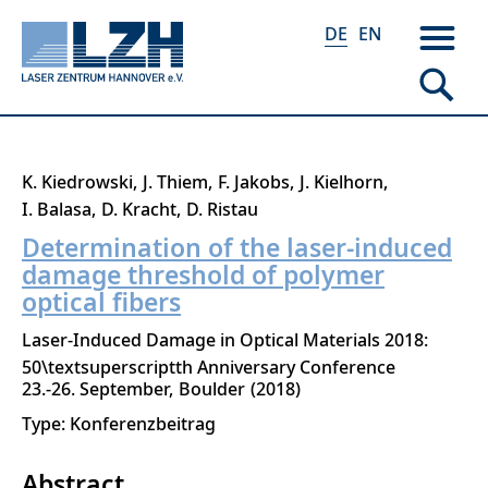
DE
EN
Direkt
K. Kiedrowski
J. Thiem
F. Jakobs
J. Kielhorn
zum
I. Balasa
D. Kracht
D. Ristau
Inhalt
Determination of the laser-induced
damage threshold of polymer
optical fibers
Laser-Induced Damage in Optical Materials 2018:
50\textsuperscriptth Anniversary Conference
23.-26. September
Boulder
2018
Type: Konferenzbeitrag
Abstract