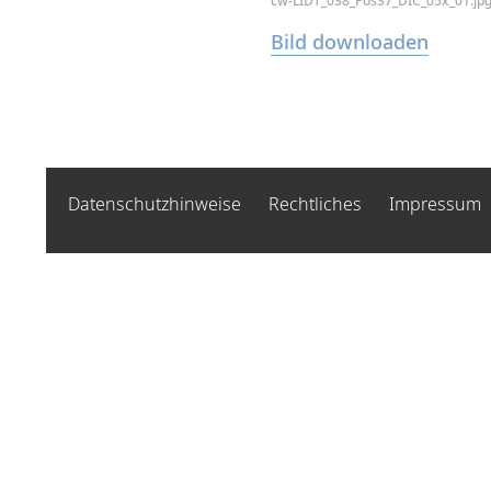
cw-LIDT_038_Pos37_DIC_05x_01.jp
Bild downloaden
Datenschutzhinweise
Rechtliches
Impressum