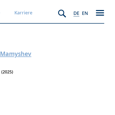
e
Karriere
DE
EN
d Mamyshev
2025