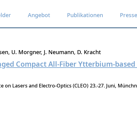
elder
Angebot
Publikationen
Press
sen
U. Morgner
J. Neumann
D. Kracht
ged Compact All-Fiber Ytterbium-base
 on Lasers and Electro-Optics (CLEO)
23.-27. Juni
Münchn