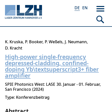
DE
EN
Direkt
K. Kruska
P. Booker
P. Weßels
J. Neumann
zum
D. Kracht
Inhalt
High-power single-frequency
depressed-cladding, confined-
doping Yb\textsuperscript3+ fiber
amplifier
SPIE Photonics West: LASE
30. Januar - 01. Februar
San Francisco
2024
Type: Konferenzbeitrag
Abstract