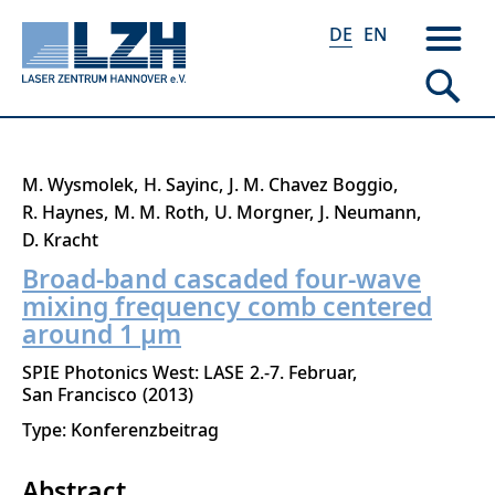
DE
EN
Direkt
M. Wysmolek
H. Sayinc
J. M. Chavez Boggio
zum
R. Haynes
M. M. Roth
U. Morgner
J. Neumann
Inhalt
D. Kracht
Broad-band cascaded four-wave
mixing frequency comb centered
around 1 μm
SPIE Photonics West: LASE
2.-7. Februar
San Francisco
2013
Type: Konferenzbeitrag
Abstract