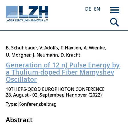
DE
EN
Direkt
B. Schuhbauer
V. Adolfs
F. Haxsen
A. Wienke
zum
U. Morgner
J. Neumann
D. Kracht
Inhalt
Generation of 12 nJ Pulse Energy by
a Thulium-doped Fiber Mamyshev
Oscillator
10TH EPS-QEOD EUROPHOTON CONFERENCE
28. August - 02. September
Hannover
2022
Type: Konferenzbeitrag
Abstract