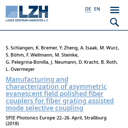
DE
EN
Direkt
S. Schlangen
K. Bremer
Y. Zheng
A. Isaak
M. Wurz
zum
S. Böhm
F. Wellmann
M. Steinke
Inhalt
G. Pelegrina-Bonilla
J. Neumann
D. Kracht
B. Roth
L. Overmeyer
Manufacturing and
characterization of asymmetric
evanescent field polished fiber
couplers for fiber grating assisted
mode selective coupling
SPIE Photonics Europe
22.-26. April
Straßburg
2018