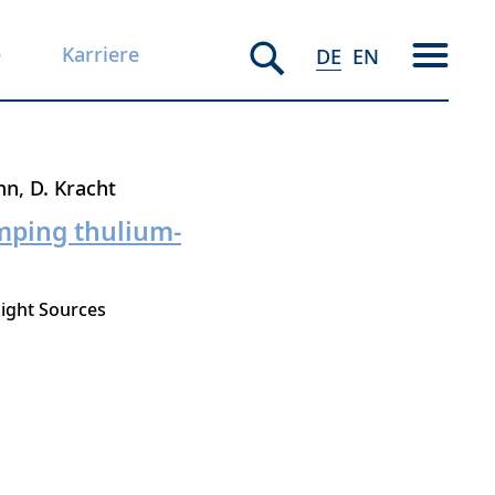
e
Karriere
DE
EN
nn
D. Kracht
mping thulium-
ight Sources