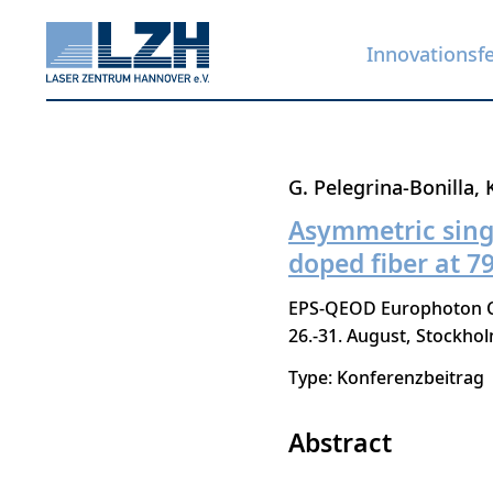
Innovationsf
Direkt
G. Pelegrina-Bonilla
zum
Asymmetric sing
Inhalt
doped fiber at 7
EPS-QEOD Europhoton Co
26.-31. August
Stockho
Type: Konferenzbeitrag
Abstract