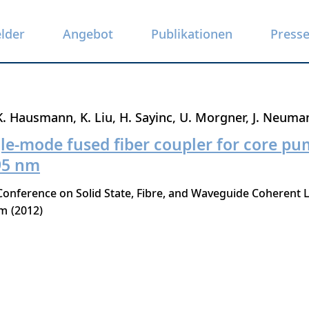
elder
Angebot
Publikationen
Press
K. Hausmann
K. Liu
H. Sayinc
U. Morgner
J. Neuma
le-mode fused fiber coupler for core pu
95 nm
nference on Solid State, Fibre, and Waveguide Coherent L
lm
2012