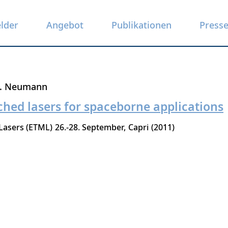
elder
Angebot
Publikationen
Press
J. Neumann
ched lasers for spaceborne applications
Lasers (ETML)
26.-28. September
Capri
2011