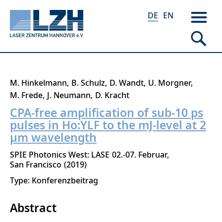
DE
EN
Direkt
M. Hinkelmann
B. Schulz
D. Wandt
U. Morgner
zum
M. Frede
J. Neumann
D. Kracht
Inhalt
CPA-free amplification of sub-10 ps
pulses in Ho:YLF to the mJ-level at 2
μm wavelength
SPIE Photonics West: LASE
02.-07. Februar
San Francisco
2019
Type: Konferenzbeitrag
Abstract