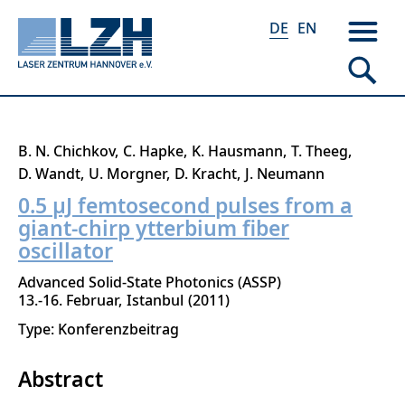
DE
EN
Direkt
B. N. Chichkov
C. Hapke
K. Hausmann
T. Theeg
zum
D. Wandt
U. Morgner
D. Kracht
J. Neumann
Inhalt
0.5 µJ femtosecond pulses from a
giant-chirp ytterbium fiber
oscillator
Advanced Solid-State Photonics (ASSP)
13.-16. Februar
Istanbul
2011
Type: Konferenzbeitrag
Abstract