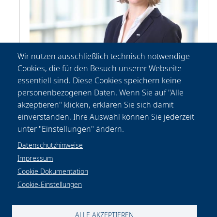
Wir nutzen ausschließlich technisch notwendige
Cookies, die für den Besuch unserer Webseite
Patricia
Fischer
essentiell sind. Diese Cookies speichern keine
Kommunikation
personenbezogenen Daten. Wenn Sie auf "Alle
+49-(0) 511 2788 156
akzeptieren" klicken, erklären Sie sich damit
presse@lzh.de
einverstanden. Ihre Auswahl können Sie jederzeit
unter "Einstellungen" ändern.
Datenschutzhinweise
Impressum
Cookie Dokumentation
Cookie-Einstellungen
Datenschutzhinweise
Rechtliches
Impressum
Kontakt & Anfahrt
Cookie-Einstellungen
ALLE AKZEPTIEREN