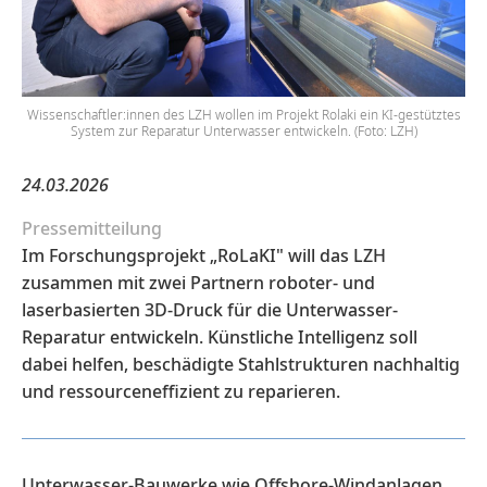
Wissenschaftler:innen des LZH wollen im Projekt Rolaki ein KI-gestütztes
System zur Reparatur Unterwasser entwickeln. (Foto: LZH)
24.03.2026
Pressemitteilung
Im Forschungsprojekt „RoLaKI" will das LZH
zusammen mit zwei Partnern roboter- und
laserbasierten 3D-Druck für die Unterwasser-
Reparatur entwickeln. Künstliche Intelligenz soll
dabei helfen, beschädigte Stahlstrukturen nachhaltig
und ressourceneffizient zu reparieren.
Unterwasser-Bauwerke wie Offshore-Windanlagen,