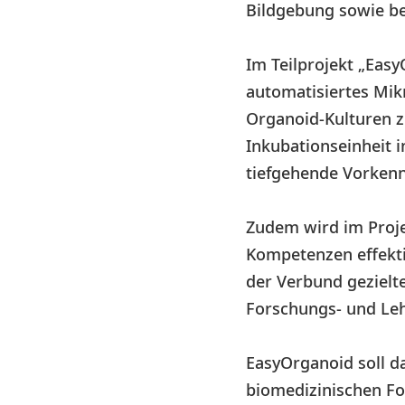
Bildgebung sowie be
Im Teilprojekt „Eas
automatisiertes Mik
Organoid-Kulturen z
Inkubationseinheit i
tiefgehende Vorkenn
Zudem wird im Proj
Kompetenzen effekti
der Verbund gezielte
Forschungs- und Leh
EasyOrganoid soll d
biomedizinischen Fo